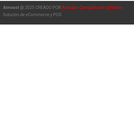
Aimvast
@ 2025 CREADO POR
Aimvast-Compañía de software
Solución de eCommerce y POS