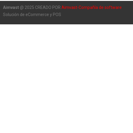
Aimvast
@ 2025 CREADO POR
Aimvast-Compañía de software
Solución de eCommerce y POS