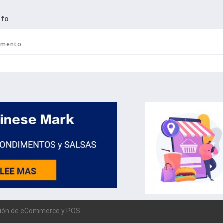
nfo
ión de eCommerce y POS