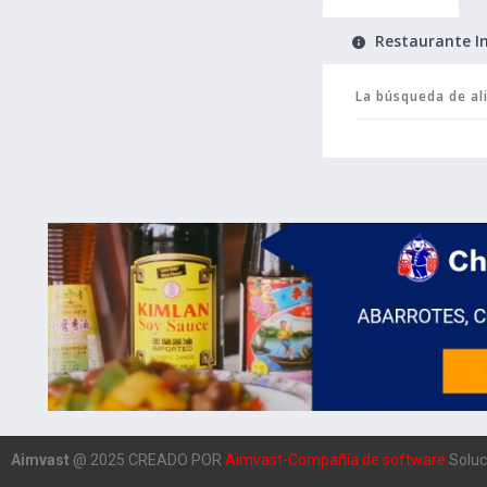
Restaurante I
Aimvast
@ 2025 CREADO POR
Aimvast-Compañía de software
Soluc